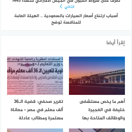
تعرف على شروط القبول في الجيش الاماراتي للنساء 1445
التالي
أسباب ارتفاع أسعار السيارات بالسعودية .. الهيئة العامة
للمنافسة توضح
إقرأ أيضا
أهم ما يخص مستشفى
تقرير صحفي: قضية الـ36
خليفة في الفجيرة
ألف معلم في مصر – معاناة
والوظائف المتاحة بها
مستمرة ومطالب عادلة