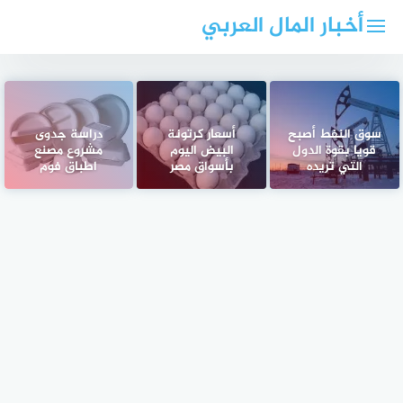
لتجاوز
أخبار المال العربي
لى
لمحتوى
سوق النفط أصبح
أسعار كرتونة
دراسة جدوى
قويا بقوة الدول
البيض اليوم
مشروع مصنع
التي تريده
بأسواق مصر
اطباق فوم