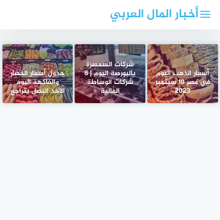
لتجاوز
أخبار المال العربي
لى
لمحتوى
شركات السمسرة
أسعار الذهب اليوم
بالبورصة اليوم | 8
جدول أسعار الخضار
في مصر 10 سبتمبر
شركات الوساطة
والفاكهة اليوم
2023
المالية
الاحد البصل يتراجع