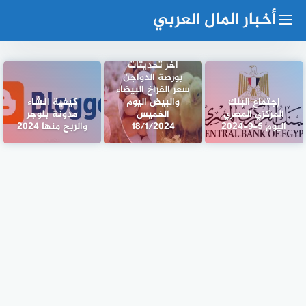
لتجاوز
أخبار المال العربي
لى
لمحتوى
أخر تحديثات
بورصة الدواجن
سعر الفراخ البيضاء
إجتماع البنك
والبيض اليوم
كيفية انشاء
المركزي المصري
الخميس
مدونة بلوجر
اليوم 5-9-2024
18/1/2024
والربح منها 2024