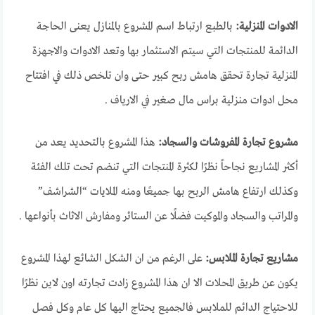
الادوات المنزلية:
بالطبع ارتباط اسم المشروع بالمنازل يعنى الحاجة
الدائمة للمنتجات التي سيتم الاستثمار بها وتعد الادوات والاجهزة
المنزلية تجارة تحقق هامش ربح كبير حتى وان تلخص ذلك في افتتاح
محل ادوات منزلية براس مال صغير في الارياف .
مشروع تجارة المفروشات والسجاد:
هذا المشروع بالتحديد يعد من
أكثر المشاريع نجاحاً نظرًا لكثرة المنتجات التي تنضم تحت تلك الفئة
وكذلك ارتفاع هامش الربح بها جميعًا ومنه الملايات “الشراشف”
والمراتب والسجاد والموكيت فضلًا عن الستائر ومفارش الاثاث بأنواعها .
مشاريع تجارة الملابس:
على الرغم من ان الشكل الشائع لهذا المشروع
يكون عن طريق المحلات الا ان هذا المشروع زادت تجارته اون لاين نظرًا
للاحتياج الدائم للملابس فالجميع يحتاج اليها كل عام وكل فصل