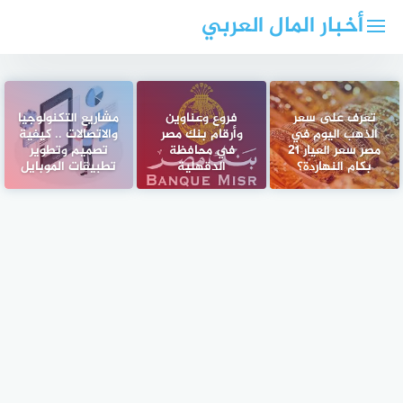
لتجاوز
أخبار المال العربي
لى
لمحتوى
تعرف على سعر
فروع وعناوين
مشاريع التكنولوجيا
الذهب اليوم في
وأرقام بنك مصر
والاتصالات .. كيفية
مصر سعر العيار 21
في محافظة
تصميم وتطوير
بكام النهاردة؟
الدقهلية
تطبيقات الموبايل