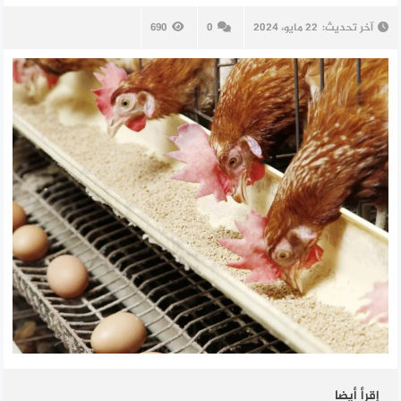
آخر تحديث:
22 مايو، 2024
0
690
إقرأ أيضا