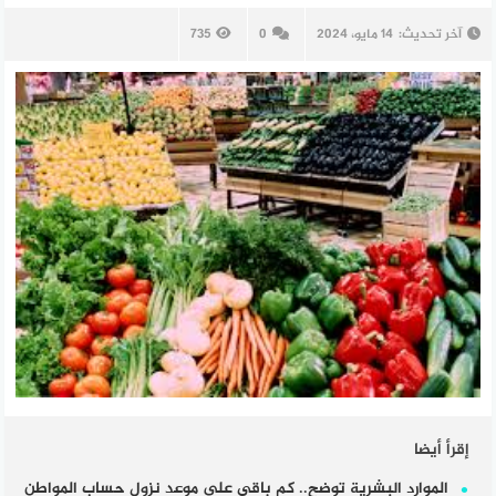
آخر تحديث:
14 مايو، 2024
0
735
إقرأ أيضا
الموارد البشرية توضح.. كم باقي على موعد نزول حساب المواطن