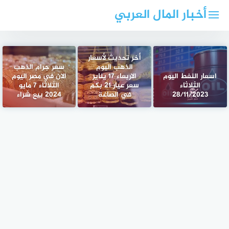
لتجاوز
أخبار المال العربي
لى
لمحتوى
أخر تحديث لأسعار
الذهب اليوم
سعر جرام الذهب
اسعار النفط اليوم
الاربعاء 17 يناير
الان في مصر اليوم
الثلاثاء
سعر عيار 21 بكم
الثلاثاء 7 مايو
28/11/2023
في الصاغة
2024 بيع شراء