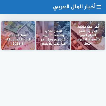
لتجاوز
أخبار المال العربي
لى
لمحتوى
أخر أخبار بورصة
الدواجن سعر
اسعار الحديد
الفراخ اليوم
والاسمنت اليوم
أسعار العملات
بالأسواق 6 فبراير
في مصر وفق اخر
اليوم الخميس 29-
2024
التداولات بالأسواق
8-2024