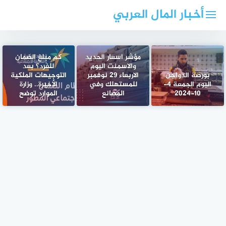
لتجاوز
أخبار المال العربي
لى
لمحتوى
مؤشر اسعار الحديد
كم مبلغ الضمان
والاسمنت اليوم
للفرد؟ بعد
بورصة الدواجن
الاربعاء 29 نوفمبر
التوجيهات الملكية
اليوم الجمعة 4-
للمستهلك وفي
الأخيرة.. وزارة
10-2024
المصانع
الموارد توضح