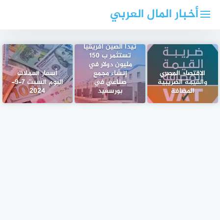
لتجاوز
أخبار المال العربي
لى
لمحتوى
تيدا الصين افريقيا
تستثمر ب 150
مليون دولار في
الاقتصاد المصري
إنشاء مجمع
أسعار العملات
والقيمة الضريبية
صناعي في
اليوم السبت 7-9-
المضافة
بورسعيد
2024