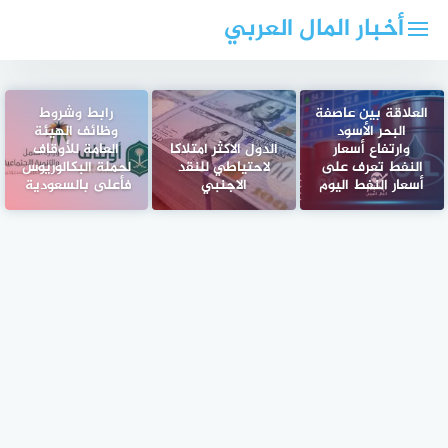
لتجاوز
أخبار المال العربي
لى
لمحتوى
العلاقة بين عاصفة
رابط وشروط
البحر الأسود
وظائف الهيئة
وارتفاع أسعار
الدول الاكثر امتلاكا
العامة للأوقاف
النفط تعرف على
لاحتياطي للنقد
لحملة البكالوريوس
أسعار النفط اليوم
الاجنبي
فأعلى بالسعودية