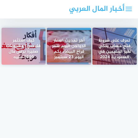
لتجاوز
أخبار المال العربي
لى
لمحتوى
تعرف على شروط
أخر تحديث اسعار
كيف استثمر
فتح حساب بنكي
الدواجن اليوم سعر
فلوسي؟ مشروعات
لغير المقيمين في
فراخ البيضاء بكم
صغيرة براس مال
السعودية 2024
اليوم 23 سبتمبر
5000 جنيه