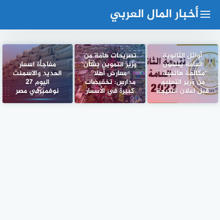
لتجاوز
أخبار المال العربي
لى
لمحتوى
أوائل الثانوية
تصريحات هامة من
العامة يتلقون
وزير التموين بشأن
مفاجأة اسعار
“مكالمة هاتفية ”
معارض أهلا
الحديد والاسمنت
من وزير التعليم
مدارس: تخفيضات
اليوم 27
قبل اعلان النتيجة
كبيرة في الأسعار
نوفمبرفي مصر