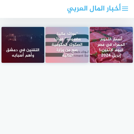
لتجاوز
أخبار المال العربي
لى
لمحتوى
“عوائد مالية
أسعار اللحوم
مضمونة” فوائد
الحمراء في مصر
الصكوك الحكومية
اليوم الإثنين 1
صح من وزارة
التقنين في دمشق
إبريل 2024
المالية
وأهم أسبابه