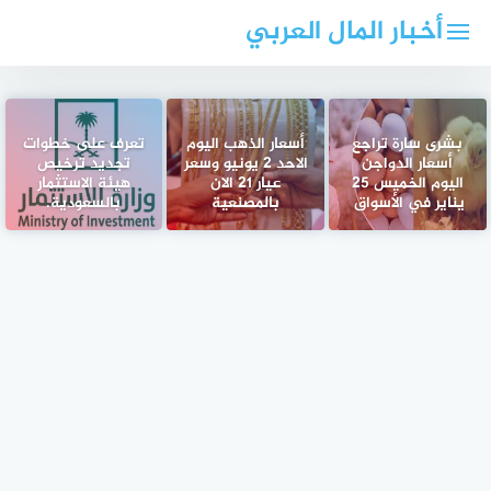
لتجاوز
أخبار المال العربي
لى
لمحتوى
بشرى سارة تراجع
أسعار الذهب اليوم
تعرف على خطوات
أسعار الدواجن
الاحد 2 يونيو وسعر
تجديد ترخيص
اليوم الخميس 25
عيار 21 الان
هيئة الاستثمار
يناير في الأسواق
بالمصنعية
بالسعودية.