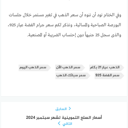
وفي الختام نود أن ننوه أن سعر الذهب في تغير مستمر خلال جلسات
البورصة الصباحية والمسائية، ونذكر لكم سعر جرام الفضة عيار 925،
والذى سجل 25 جنيهاً دون إحتساب الضريبة أو المصنعية.
الذهب عيار 21 بكام
سعر الذهب الآن
سعر الذهب اليوم
سعر الفضة 925
سعر سبائك الذهب
السابق
أسعار السلع التموينية لشهر سبتمبر 2024
التالي