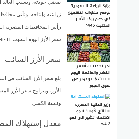
بفضل جودته، وبسبب العائد ا
وزارة الزراعة السعودية
توضح خطوات التسجيل
زراعته وإنتاجه، وتأتي محافظا
في دعم ريف للأسر
المنتجة 1445
رأس المحافظات المصرية المنت
سعر الأرز اليوم السبت 31-8-2024 في مصر.
سعر الأرز السائب
آخر تحديثات أسعار
الخضار والفاكهة اليوم
السبت 18 نوفمبر في
سوق العبور
ونسبة الكسر.
وزير المالية المصري:
النتائج الأولية لنمو
الاقتصاد تشير الي نحو
معدل إستهلاك المصر
4.2%