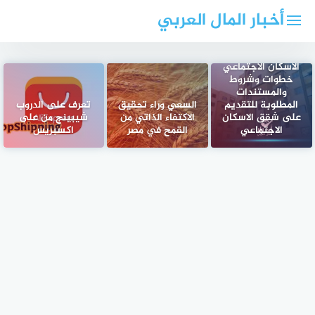
لتجاوز
أخبار المال العربي
لى
لمحتوى
هام من وزارة
الاسكان الاجتماعي
خطوات وشروط
والمستندات
المطلوبة للتقديم
السعي وراء تحقيق
تعرف على الدروب
على شقق الاسكان
الاكتفاء الذاتي من
شيبينج من على
الاجتماعي
القمح في مصر
اكسبريس