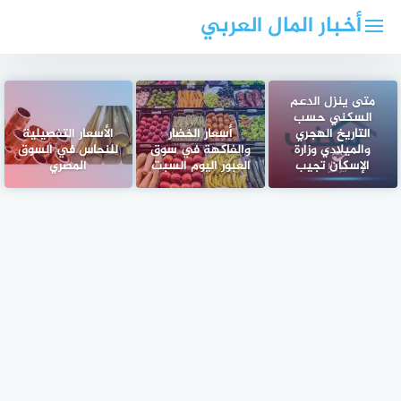
لتجاوز
أخبار المال العربي
لى
لمحتوى
متى ينزل الدعم
السكني حسب
التاريخ الهجري
أسعار الخضار
الأسعار التفصيلية
والميلادي وزارة
والفاكهة في سوق
للنحاس في السوق
الإسكان تجيب
العبور اليوم السبت
المصري