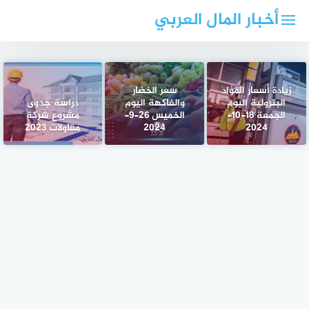
لتجاوز
أخبار المال العربي
لى
لمحتوى
زيادة أسعار المواد
سعر الخضار
البترولية اليوم
والفاكهة اليوم
دراسة جدوى
الجمعة 18-10-
الخميس 26-9-
مشروع شركة
2024
2024
مقاولات 2023