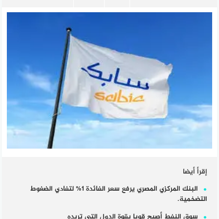
إقرأ أيضا
البنك المركزي المصري يرفع سعر الفائدة 1% لتفادي الضغوط
التضخمية.
سوق النفط أصبح قويا بقوة الدول التي تريده