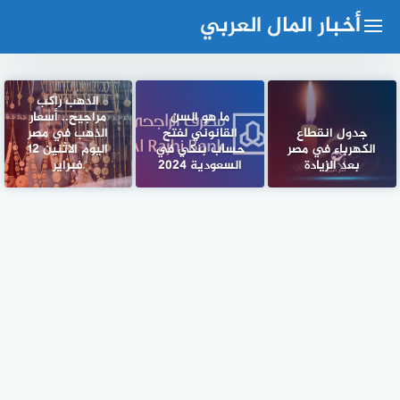
لتجاوز
أخبار المال العربي
لى
لمحتوى
الدهب راكب
ما هو السن
مراجيح.. أسعار
جدول انقطاع
القانوني لفتح
الذهب في مصر
الكهرباء في مصر
حساب بنكي في
اليوم الاثنين 12
بعد الزيادة
السعودية 2024
فبراير