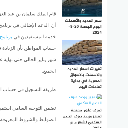
قام الملك سلمان بن عبد العز
سعر الحديد والأسمنت
أن الدعم الإضافي في برنا
اليوم الجمعة 20-9-
2024
خدمة المستفيدين في
برنامج
حساب المواطن بأن الزيادة ف
تغيرات اسعار الحديد
الجميع.
والاسمنت بالاسواق
المصرية في بداية
تعاملات اليوم
طريقة التسجيل في حساب ا
تضمن التوجيه السامي استمر
تعرف على حقيقة
تغيير موعد صرف الدعم
الضوابط والشروط المعروفة ل
السكني لشهر مايو