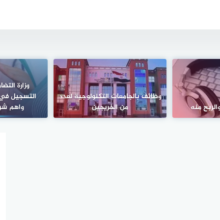
وزارة التض
وظائف بالجامعات التكنولوجية لعدد
التسجيل في 
الربح منه
من الخريجين
واهم شر