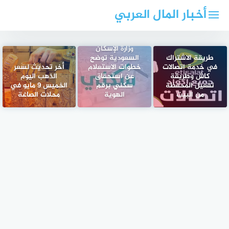
لتجاوز
أخبار المال العربي
لى
لمحتوى
وزارة الإسكان
طريقة الاشتراك
السعودية توضح
في خدمة اتصالات
خطوات الاستعلام
أخر تحديث لسعر
كاش وطريقة
عن استحقاق
الذهب اليوم
تفعيل المحفظة
سكني برقم
الخميس 9 مايو في
من البيت
الهوية
محلات الصاغة