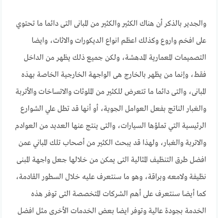
والجدير بالذكر أن هناك الكثير والكثير من المبانى التى دائما ما تحتوي
على افخم واروع وكذلك اعظم انواع الديكورات والاثاث، وايضا
التصميمات المعمارية المدهشة، ولكن جميع ذلك يظهر من الداخل
فقط، وإنما من يظهر بالخارج هى الواجهة الخارجية الخاصة بهذه
المبانى، والتى دائما ما تتعرض للكثير من الملوثات والاتساخات والأتربة
والغبار الناتج بفعل العوامل الجوية، أو أنها قد تطل علي الشوارع
الرئيسية التي تملؤها السيارات، والتى ينتج عنها العديد من العوادم
والاتربة والغبار، ولهذا قد يبحث الكثير من أصحاب تلك المباني عمن
افضل طرق التنظيف المثالية التى يمكن من خلالها جعل واجهة المبنى
نظيفة ولامعه وبراقة، وهو ما سنتعرف عليه خلال السطور القادمة،
كما أيضا سنتعرف على أهم الشركات المتخصصة التى توفر هذه
الخدمة بجودة عالية وتوفر ايضا بعض الخدمات الأخرى مثل افضل