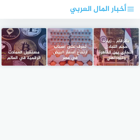
لتجاوز
أخبار المال العربي
لى
لمحتوى
بالأرقام .. زيادة
حجم التبادل
تعرف على اسباب
التجاري بين القاهرة
ارتفاع اسعار البيض
مستقبل العملات
ونيودلهي
في مصر
الرقمية في العالم