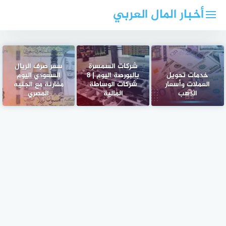
لتجاوز
أخبار المال العربي
لى
لمحتوى
شركات السمسرة
سعر صرف الريال
خدمات تحويل
بالبورصة اليوم | 8
السعودي اليوم
العملات وأسعار
شركات الوساطة
مقارنة مع الجنيه
الذهب
المالية
المصري