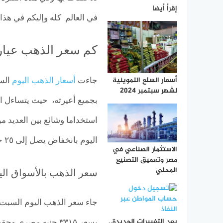
إقرأ أيضا
في العالم كله وإليكم في هذا
كم سعر الذهب عيار ١
أسعار السلع التموينية
جاءت
أسعار الذهب اليوم
لشهر سبتمبر 2024
استخداما وشائع بين العديد م
اليوم بانخفاض يصل إلى ٢٥ جنيه ووفقا لآخر استقرار وصل اليه سعر الذهب اليوم.
الاستثمار الصناعي في
مصر وتعميق التصنيع
المحلي
سعر الذهب بالأسواق الي
بعد التغييرات الجديدة..
بسعر ٣٣١٥ جنيه مصري وحققت اعيرة الذهب المختلفة القائمة التالية: