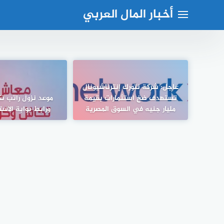
لتجاوز
أخبار المال العربي
لى
لمحتوى
عاجل: شركة نتورك إنترناشيونال
تستهدف ضخ استثمارات بقيمة
موعد نزول راتب تك
مليار جنيه في السوق المصرية
ورابط بوابة الاستعلا