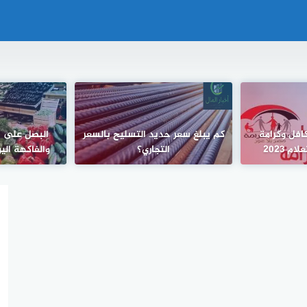
افل وكرامة
كم يبلغ سعر حديد التسليح بالسعر
البصل على في
م 2023
التجاري؟
والفاكهة اليوم ال