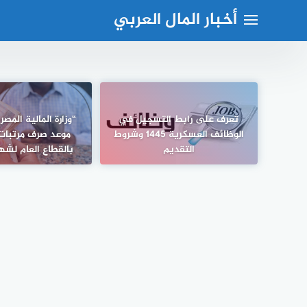
لتجاوز
أخبار المال العربي
لى
لمحتوى
تعرف على رابط التسجيل في
“وزارة المالية المص
الوظائف العسكرية 1445 وشروط
موعد صرف مرتبات
التقديم
بالقطاع العام لشهر ما