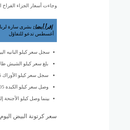
وجاءت أسعار الجزاء الفراخ ال
إقرأ أيضا:
أغسطس تدعو للتفاؤل
سجل سعر كيلو البانيه اليوم في ال
بلغ سعر كيلو الشيش طاووق 210 جن
سجل سعر كيلو الأوراك 95 جنيه.
وصل سعر كيلو الكبدة 105 جنيه.
بينما وصل كيلو الأجنحة إلى 75 جن
سعر كرتونة البيض اليوم