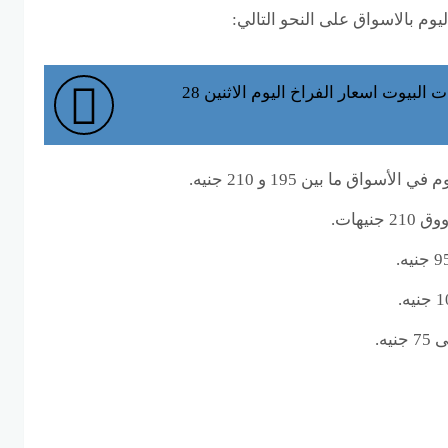
يوم بالاسواق على النحو التالي:
بشرى سارة لربات البيوت اسعار الفراخ اليوم الاثنين 28
أسواق ما بين 195 و 210 جنيه.
يهات.
يه.