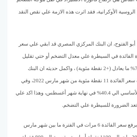
لروسية الأوكرانية، فقد اثرت هذه الازمة علي نقص النقد
أبو الفتوح، ان البنك المركزي المصري قد ابقي علي سعر
دة الفائدة في السيطرة علي معدل التضخم أو حتي تقليل
التضخم مع اهداف البنك عند 7% ما يعادل (+2 نقطة مئوية) ، واكمل حديثه ان البنك
المركزي المصري، قام بزيادة سعر الفائدة 11 نقطة مئوية من شهر مارس 2022، وفي
المقابل وصل حجم التضخم الأساسي الي 40.4% في نهاية شهر أغسطس، وهذا اكد علي
 تعد الضرورة للسيطرة علي التضخم.
قام البنك المركزي المصري، برفع سعر الفائدة 6 مرات في الفترة ما بين شهر مارس