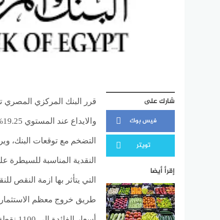
شارك على
قرر البنك المركزي المصري ت
فيس بوك
التضخم مع توقعات البنك، ويري
تويتر
النقدية المناسبة للسيطرة ع
إقرأ أيضا
التي يتأثر بها ازمة النقص لل
طريق خروج معظم الاستثمارات 
أسعار ا