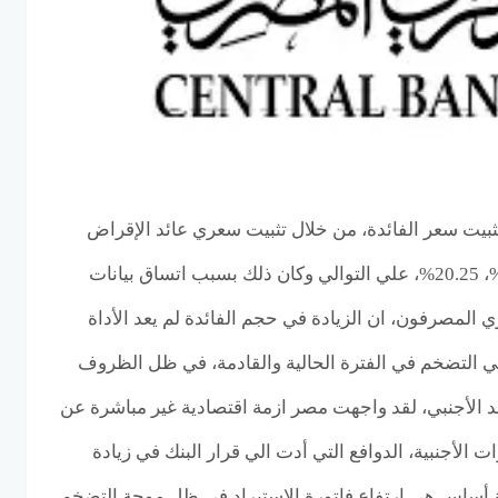
ثبيت سعر الفائدة، من خلال تثبيت سعري عائد الإقراض
والايداع عند المستوي 19.25%، 20.25%، علي التوالي وكان ذلك بسبب اتساق بيانات
 المصرفون، ان الزيادة في حجم الفائدة لم يعد الأداة
لي التضخم في الفترة الحالية والقادمة، في ظل الظروف
نقد الأجنبي، لقد واجهت مصر ازمة اقتصادية غير مباشرة عن
الأجنبية، الدوافع التي أدت الي قرار البنك في زيادة
لفائدة الي 1100 نقطة أساس هي ارتفاع فاتورة الاستيراد في ظل موجة التضخم