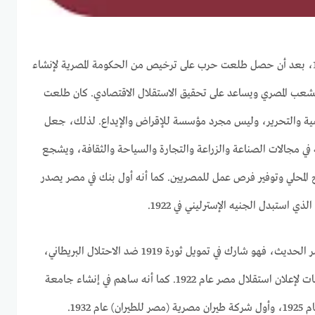
تأسس بنك مصر في 25 يونيو 1920، بعد أن حصل طلعت حرب على ترخيص من الحكومة المصرية لإنشاء
ب المصري ويساعد على تحقيق الاستقلال الاقتصادي. كان طلعت
نمية والتحرير، وليس مجرد مؤسسة للإقراض والإيداع. لذلك، جعل
 مجالات الصناعة والزراعة والتجارة والسياحة والثقافة، ويشجع
ج المحلي وتوفير فرص عمل للمصريين. كما أنه أول بنك في مصر يصدر
ي استبدل الجنيه الإسترليني في 1922.
له دور كبير في تاريخ مصر الحديث، فهو شارك في تمويل ثورة 1919 ضد الاحتلال البريطاني،
ودعم حزب الوفد الذي قاد المفاوضات لإعلان استقلال مصر عام 1922. كما أنه ساهم في إنشاء جامعة
فؤاد الأول (الآن جامعة القاهرة) عام 1925، وأول شركة طيران مصرية (مصر للطيران) عام 1932.