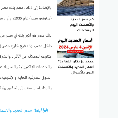
بالإضافة إلى ذلك، دعم بنك مصر 
(ستوديو مصر) عام 1935، وأول من نشر رواية يوسف إدريس “الحرام” عام 1959.
كم سعر الحديد
والأسمنت اليوم
للمستهلك
داخل مصر، و15 فرع خ
متنوعة لعملائه من الأفراد والشرك
حديد عز بكام النهاردة؟
اسعار الحديد والاسمنت
والخدمات الإلكترونية والتحويلات 
اليوم بالأسواق
السوق المصرفية المحلية والإقليمي
والوطنية، ويسعى إلى تحقيق رؤية
إقرأ أيضا:
سعر الحديد والاسمنت الي