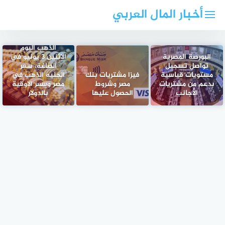
لتجاوز
أخبار المال العربي
لى
لمحتوى
أخر تحديث لسعر
الذهب اليوم
البورصة المصرية
الاثنين 3 يونيو في
تواصل تسجيل
الصاغة، سعر
مستويات قياسية
فيزا مشتريات بنك
الجنيه الذهب في
بدعم من مشتريات
مصر وشروط
مصر وسعر الاوقية
الأجانب
الحصول عليها
بالدولار