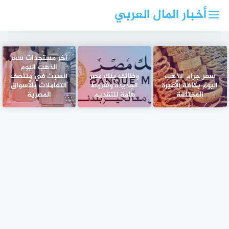
لتجاوز
أخبار المال العربي
لى
لمحتوى
أخر مستجدات سعر
الذهب اليوم
سعر جرام الذهب
وظائف بنك مصر
السبت في منتصف
اليوم بكافة الأعيرة
الجديدة وشروط
التعاملات بالأسواق
المختلفة
هامة للتقديم
المصرية