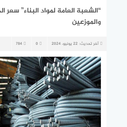
“الشعبة العامة لمواد البناء” سعر 
والموزعين
آخر تحديث:
22 يونيو، 2024
0
784