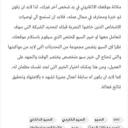
مكانة موقعك الالكتروني في يد شخص آخر غيرك، لذا لابد ان يكون
ذو خبرة ومحترف في مجال عمله، فلابد ان تستمع الى توصيات
الاشخاص الذين خاضوا التجربة قبلك لتحديد الشركة التى سوف
تتعامل معها او خبير السيو المختص الذي سيقوم باستلام موقعك،
نظرا لان السيو يتضمن مجموعة من التحديثات التى لابد من مواكبتها
والتى تحتاج الى خبير سيو متخصص يختصر الوقت والجهد على
العميل، ومن هنا يمكنك اختيار الخبير التى تجد نفسك مطمئن له،
كما لابد ان يكون له سابقة اعمال مميزة تشهد ه بالاجتهاد وتحقيق
نتائج فعالة.
seo
السيو
السيو الخارجي
السيو الداخلي
تصدر محركات البحث
سيو
فائدة السيو لموقعك