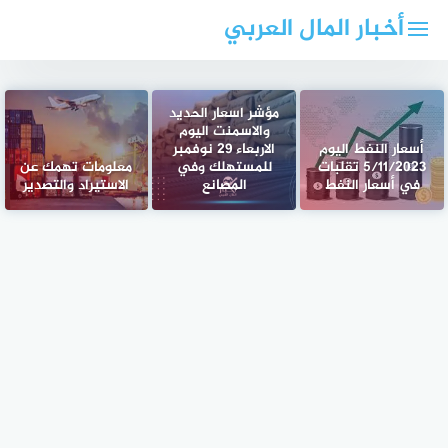
لتجاوز
أخبار المال العربي
لى
لمحتوى
مؤشر اسعار الحديد
والاسمنت اليوم
أسعار النفط اليوم
الاربعاء 29 نوفمبر
5/11/2023 تقلبات
للمستهلك وفي
معلومات تهمك عن
في أسعار النفط
المصانع
الاستيراد والتصدير