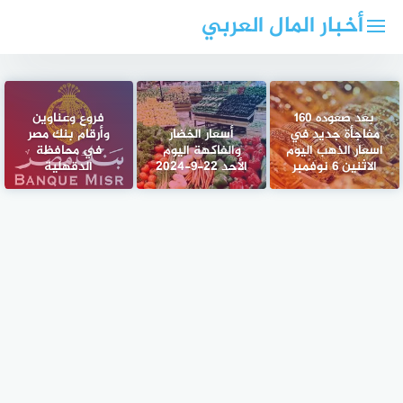
لتجاوز
أخبار المال العربي
لى
لمحتوى
بعد صعوده 160
فروع وعناوين
مفاجأة جديد في
أسعار الخضار
وأرقام بنك مصر
اسعار الذهب اليوم
والفاكهة اليوم
في محافظة
الاثنين 6 نوفمبر
الأحد 22-9-2024
الدقهلية