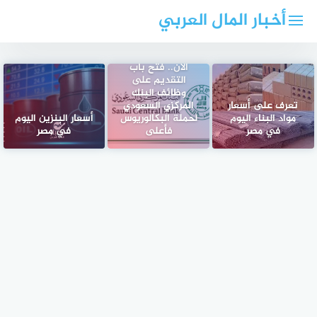
لتجاوز
أخبار المال العربي
لى
لمحتوى
الآن.. فتح باب
التقديم على
وظائف البنك
تعرف على أسعار
المركزي السعودي
مواد البناء اليوم
لحملة البكالوريوس
أسعار البنزين اليوم
في مصر
فأعلى
في مصر