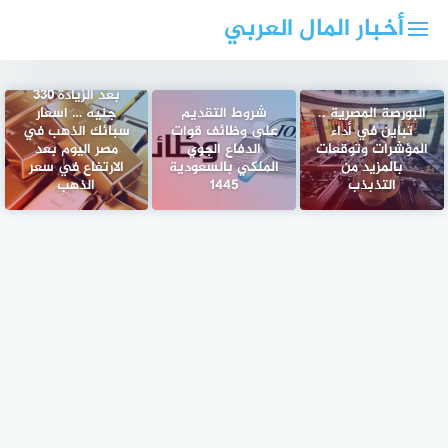
لتجاوز
أخبار المال العربي
لى
لمحتوى
بعد الزيادة ٣٣٠
البورصة المصرية ..
شروط التقديم
جنيه … اسعار
تباين في أداء
على وظائف قوات
سبائك الذهب في
المؤشرات وتوقعات
الدفاع الجوي
مصر اليوم بعد
بالمزيد من
الملكي بالسعودية
الارتفاع في سعر
التذبذب
1445
الذهب