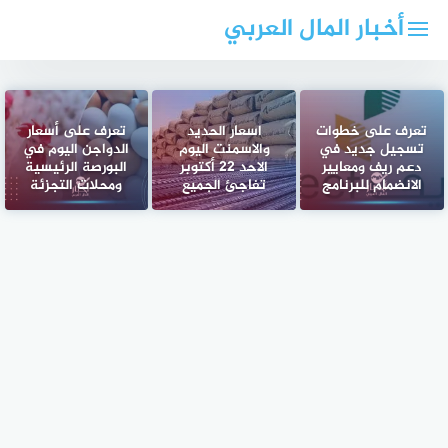
لتجاوز
أخبار المال العربي
لى
لمحتوى
تعرف على خطوات
اسعار الحديد
تعرف على أسعار
تسجيل جديد في
والاسمنت اليوم
الدواجن اليوم في
دعم ريف ومعايير
الاحد 22 أكتوبر
البورصة الرئيسية
الانضمام للبرنامج
تفاجئ الجميع
ومحلات التجزئة