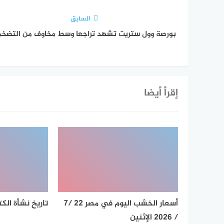
السابق
بورصة وول ستريت تشهد تراجعا وسط مخاوف من التضخم
إقرأ أيضا
أسعار الخشب اليوم في مصر 22 /7
تاريخ نشأة الك
/ 2026 الإثنين