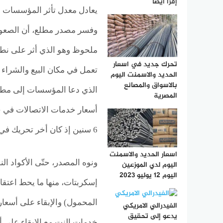
إقرأ أيضا
يعادل معدل تأثر المؤسسات نتي
وفسر مصدر مطلع، أن الصعود
ملحوظ وهو الذي أثر على نطا
تحرك جديد في اسعار
تعمل في مكان البيع والشرا
الحديد والاسمنت اليوم
بالاسواق والمصانع
الذي دعا المؤسسات إلى مطالب
المصرية
أسعار خدمات الاتصالات في جم
6 سنين إذ كان أخر تحريك في سنة 2017.
اسعار الحديد والاسمنت
اليوم لدي الموزعين
اليوم 12 يوليو 2023
إسكربتات، منها ما يحط اعتقا
المحمول) والإبقاء على أسعار
الفيدرالي الامريكي
يدعو إلى تحقيق
خدمات النت مع الإبقاء على أ