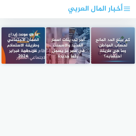
لتجاوز
أخبار المال العربي
لى
لمحتوى
ما هو موعد إيداع
كم يبلغ الحد المانع
أخر تحديثات اسعار
الضمان الاجتماعي
لحساب المواطن
الحديد والاسمنت
وطريقة الاستعلام
وما هي طريقة
في مصر عز يسجل
عن دفعة فبراير
احتسابه؟
رقما جديدة
2024