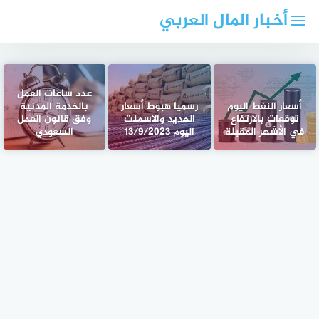
لتجاوز
أخبار المال العربي
لى
لمحتوى
عدد ساعات العمل
أسعار النفط اليوم
رسميا هبوط أسعار
بالخدمة المدنية
توقعات بالارتفاع
الحديد والاسمنت
وفق قانون العمل
في الأشهر المقبلة
اليوم 13/9/2023
السعودي