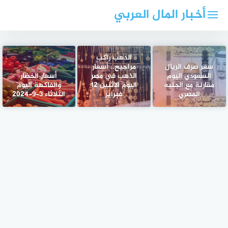
لتجاوز
أخبار المال العربي
لى
لمحتوى
الدهب راكب
سعر صرف الريال
مراجيح.. أسعار
السعودي اليوم
الذهب في مصر
أسعار الخضار
مقارنة مع الجنيه
اليوم الاثنين 12
والفاكهة اليوم
المصري
فبراير
الثلاثاء 3-9-2024