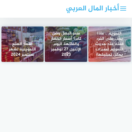
لتجاوز
أخبار المال العربي
لى
لمحتوى
التعويم .. ماذا
سعر البصل وصل
يجب على الفرد
كام؟ أسعار الخضار
فعله عند حدوث
والفاكهة اليوم
أسعار السلع
التعويم (مميزات
الإثنين 27 نوفمبر
التموينية لشهر
يمكن تحقيقها)
2023
سبتمبر 2024