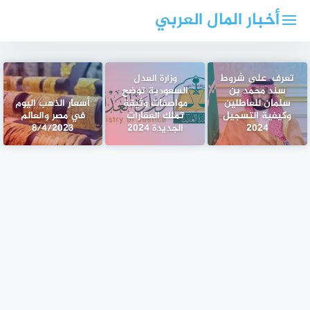
لتجاوز
أخبار المال العربي
لى
لمحتوى
تعرف على شروط
وزارة العدل
سند محمد بن
السعودية توضح
سلمان للعاطلين
مواصفات وثيقة
أسعار الذهب اليوم
وكيفية التسجيل
تملك العقارات
في مصر والعالم
2024
الجديدة 2024
8/4/2023