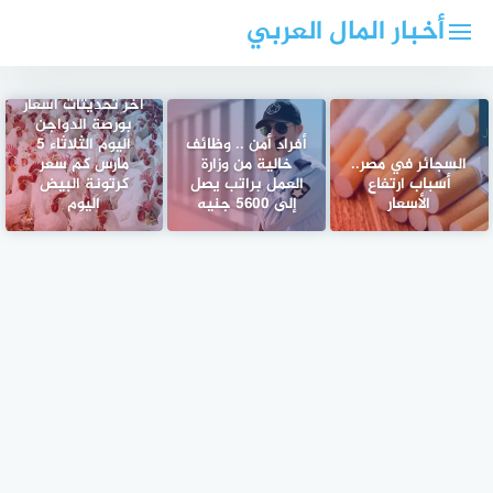
لتجاوز
أخبار المال العربي
لى
لمحتوى
آخر تحديثات أسعار
بورصة الدواجن
أفراد أمن .. وظائف
اليوم الثلاثاء 5
السجائر في مصر..
خالية من وزارة
مارس كم سعر
أسباب ارتفاع
العمل براتب يصل
كرتونة البيض
الأسعار
إلى 5600 جنيه
اليوم