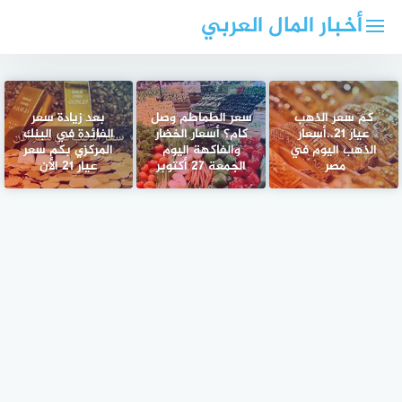
لتجاوز
أخبار المال العربي
لى
لمحتوى
كم سعر الذهب
سعر الطماطم وصل
بعد زيادة سعر
عيار 21..أسعار
كام؟ أسعار الخضار
الفائدة في البنك
الذهب اليوم في
والفاكهة اليوم
المركزي بكم سعر
مصر
الجمعة 27 أكتوبر
عيار 21 الأن