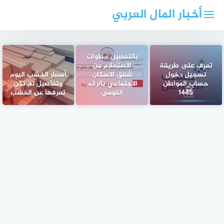
لتجاوز
أخبار المال العربي
لى
لمحتوى
بالتفصيل خطوات
تعرف على طريقة
الاستعلام عن
تسجيل دخول
شقق الاسكان
أسعار الخشب اليوم
حساب المواطن
الاجتماعي بالرقم
وتفاصيل لم تكن
1445
القومي
تعرفها عن الخشب