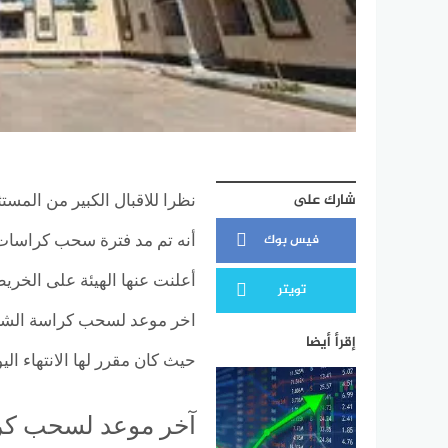
شارك على
نظرا للاقبال الكبير من المستث
فيس بوك
تويتر
إقرأ أيضا
حيث كان مقرر لها الانتهاء اليوم 6 سبتم
آخر موعد لسحب كر