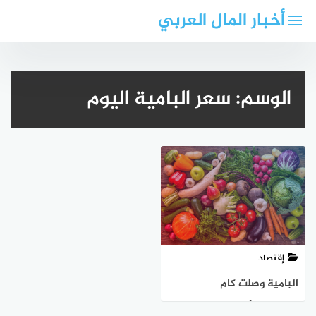
لتجاوز
أخبار المال العربي
لى
لمحتوى
الوسم:
سعر البامية اليوم
إقتصاد
البامية وصلت كام
النهاردة؟..أسعار الخضار