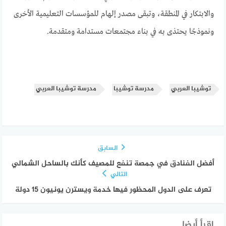
والابتكار في المنطقة، وتبقى مصدر إلهام للمؤسسات التعليمية الأخرى
ونموذجًا يحتذى به في بناء مجتمعات مستدامة ومتقدمة.
توشيبا العربي
مدرسة توشيبا
مدرسة توشيبا العربي
السابق
أفضل الفنادق في جمصة تنفع للمصيف كأنك بالساحل الشمالي
التالي
تعرف على الدول المحظور فيها خدمة ويسترن يونيون 15 دولة
إقرأ أيضا